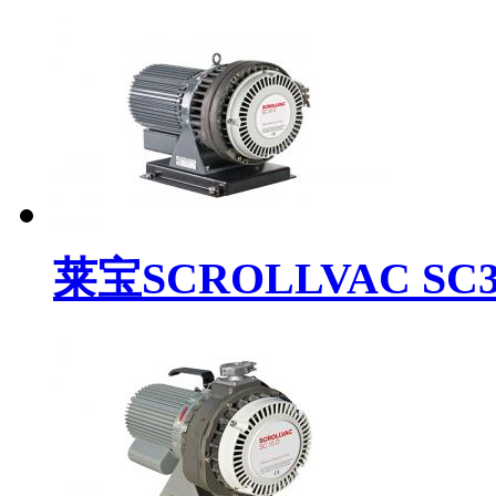
莱宝SCROLLVAC SC30