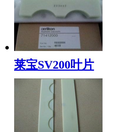
莱宝SV200叶片