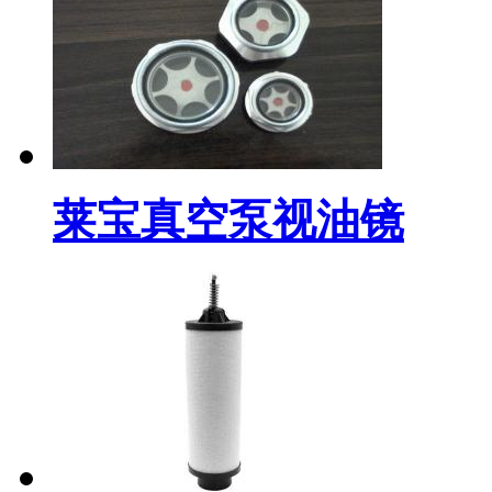
莱宝真空泵视油镜